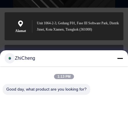
Unit 1064-2-3, Gedung F01, Fase III Software Park, Distrik
Jimei, Kota Xiamen, Tiongkok (361000)
Alamat
ZhiCheng
cocohonghuxin@gmail.com
Surel
1:13 PM
Good day, what product are you looking for?
0086-592-5636807
Telepon